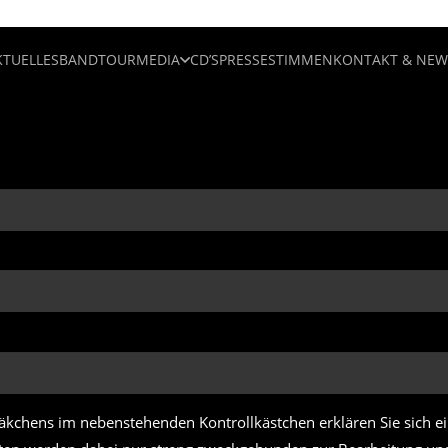
KTUELLES
BAND
TOUR
MEDIA
CD’S
PRESSESTIMMEN
KONTAKT & NEW
Häkchens im nebenstehenden Kontrollkästchen erklären Sie sich 