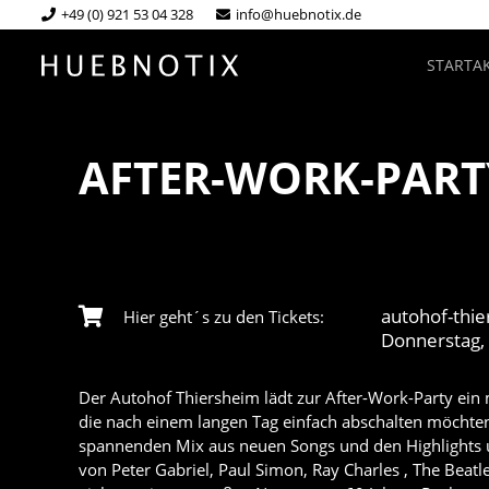
+49 (0) 921 53 04 328
info@huebnotix.de
START
A
AFTER-WORK-PART
autohof-thi
Hier geht´s zu den Tickets:
Donnerstag, 
Der
Autohof Thiersheim
lädt zur After-Work-Party ein m
die nach einem langen Tag einfach abschalten möchten
spannenden Mix aus neuen Songs und den Highlights u
von Peter Gabriel, Paul Simon, Ray Charles , The Beat