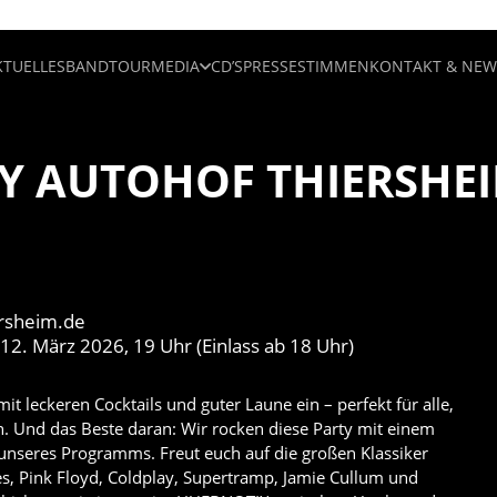
KTUELLES
BAND
TOUR
MEDIA
CD’S
PRESSESTIMMEN
KONTAKT & NEW
Y AUTOHOF THIERSHE
ersheim.de
12. März 2026, 19 Uhr (Einlass ab 18 Uhr)
it leckeren Cocktails und guter Laune ein – perfekt für alle,
. Und das Beste daran: Wir rocken diese Party mit einem
nseres Programms. Freut euch auf die großen Klassiker
les, Pink Floyd, Coldplay, Supertramp, Jamie Cullum und