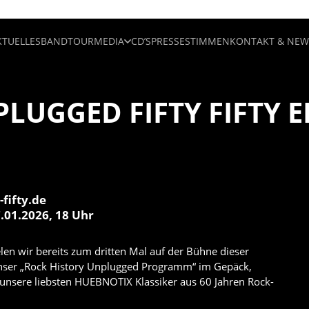
KTUELLES
BAND
TOUR
MEDIA
CD’S
PRESSESTIMMEN
KONTAKT & NEW
LUGGED FIFTY FIFTY 
-fifty.de
.01.2026, 18 Uhr
en wir bereits zum dritten Mal auf der Bühne dieser
nser „Rock History Unplugged Programm“ im Gepäck,
 unsere liebsten HUEBNOTIX Klassiker aus 60 Jahren Rock-