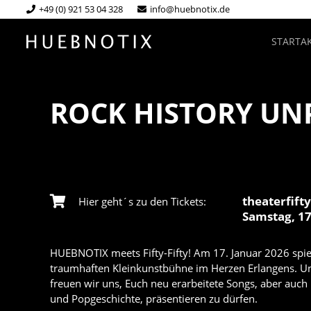
+49 (0) 921 53 04 328
info@huebnotix.de
START
A
ROCK HISTORY UNP
theaterfifty
Hier geht´s zu den Tickets:
Samstag, 17
HUEBNOTIX meets Fifty-Fifty! Am 17. Januar 2026 spiel
traumhaften Kleinkunstbühne im Herzen Erlangens. U
freuen wir uns, Euch neu erarbeitete Songs, aber auch
und Popgeschichte, präsentieren zu dürfen.